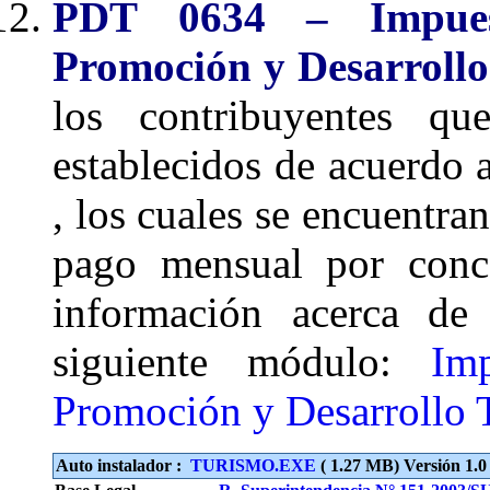
PDT 0634 – Impuest
Promoción y Desarrollo 
los contribuyentes q
establecidos de acuerdo a
, los cuales se encuentran
pago mensual por conc
información acerca de 
siguiente módulo:
Im
Promoción y Desarrollo T
Auto instalador :
TURISMO.EXE
( 1.27 MB) Versión 1.0 