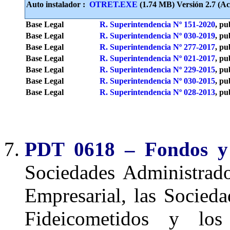
Auto instalador :
OTRET.EXE
(1.74 MB) Versión 2.7 (Act
Base Legal
R. Superintendencia Nº 151-2020
, pu
Base Legal
R. Superintendencia Nº 030-2019
, pu
Base Legal
R. Superintendencia Nº 277-2017
, pu
Base Legal
R. Superintendencia Nº 021-2017
, pu
Base Legal
R. Superintendencia Nº 229-2015
, pu
Base Legal
R. Superintendencia Nº 030-2015
, pu
Base Legal
R. Superintendencia Nº 028-2013
, pu
PDT 0618 – Fondos y 
Sociedades Administrad
Empresarial, las Socieda
Fideicometidos y los